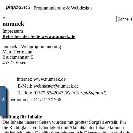
phpBasics
Programmierung & Webdesign
≡
numaek
Impressum
Betreiber der Seite www.numaek.de
numaek - Webprogrammierung
Marc Herrmann
Bruckmannstr. 5
45327 Essen
Internet:
www.numaek.de
E-Mail:
webmaster@numaek.de
Telefon:
01577 5342047 (
Kein Script-Support!
)
Steuernummer:
111/5113/1566
✮
Haftung für Inhalte
Die Inhalte unserer Seiten wurden mit größter Sorgfalt erstellt. Für
die Richtigkeit, Vollständigkeit und Aktualität der Inhalte können
wir jedoch keine Gewähr übernehmen. Als Diensteanbieter sind wir