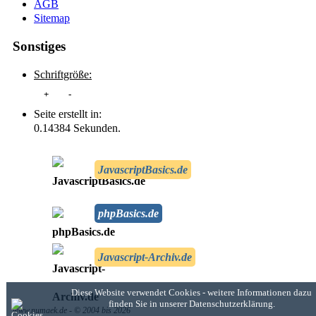
AGB
Sitemap
Sonstiges
Schriftgröße:
+
-
Seite erstellt in:
0.14384 Sekunden.
JavascriptBasics.de
phpBasics.de
Javascript-Archiv.de
Diese Website verwendet Cookies - weitere Informationen dazu
finden Sie in unserer Datenschutzerklärung.
www.numaek.de - © 2004 bis 2026