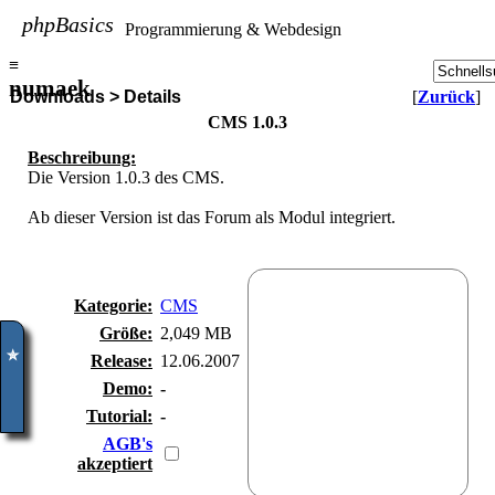
phpBasics
Programmierung & Webdesign
≡
numaek
Downloads > Details
[
Zurück
]
CMS 1.0.3
Beschreibung:
Die Version 1.0.3 des CMS.
Ab dieser Version ist das Forum als Modul integriert.
Kategorie:
CMS
Größe:
2,049 MB
Release:
12.06.2007
✮
Demo:
-
Tutorial:
-
AGB's
akzeptiert