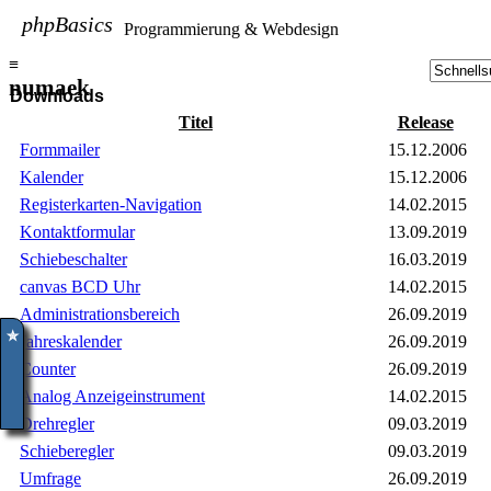
phpBasics
Programmierung & Webdesign
≡
numaek
Downloads
Titel
Release
Formmailer
15.12.2006
Kalender
15.12.2006
Registerkarten-Navigation
14.02.2015
Kontaktformular
13.09.2019
Schiebeschalter
16.03.2019
canvas BCD Uhr
14.02.2015
Administrationsbereich
26.09.2019
✮
Jahreskalender
26.09.2019
Counter
26.09.2019
Analog Anzeigeinstrument
14.02.2015
Drehregler
09.03.2019
Schieberegler
09.03.2019
Umfrage
26.09.2019