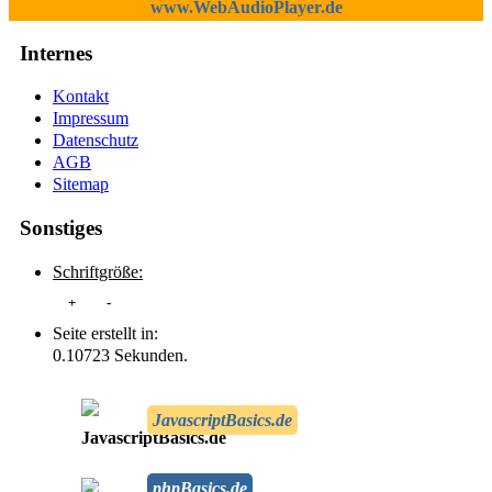
www.WebAudioPlayer.de
Internes
Kontakt
Impressum
Datenschutz
AGB
Sitemap
Sonstiges
Schriftgröße:
+
-
Seite erstellt in:
0.10723 Sekunden.
JavascriptBasics.de
phpBasics.de