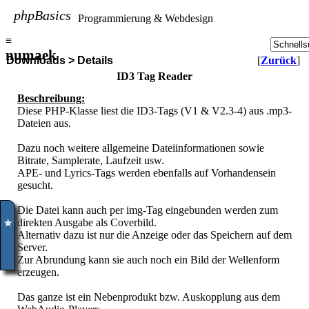
phpBasics
Programmierung & Webdesign
≡
numaek
Downloads > Details
[
Zurück
]
ID3 Tag Reader
Beschreibung:
Diese PHP-Klasse liest die ID3-Tags (V1 & V2.3-4) aus .mp3-
Dateien aus.
Dazu noch weitere allgemeine Dateiinformationen sowie
Bitrate, Samplerate, Laufzeit usw.
APE- und Lyrics-Tags werden ebenfalls auf Vorhandensein
gesucht.
Die Datei kann auch per img-Tag eingebunden werden zum
direkten Ausgabe als Coverbild.
✮
Alternativ dazu ist nur die Anzeige oder das Speichern auf dem
Server.
Zur Abrundung kann sie auch noch ein Bild der Wellenform
erzeugen.
Das ganze ist ein Nebenprodukt bzw. Auskopplung aus dem