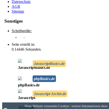
Datenschutz
AGB
Sitemap
Sonstiges
Schriftgröße:
+
-
Seite erstellt in:
0.14446 Sekunden.
JavascriptBasics.de
phpBasics.de
Javascript-Archiv.de
Diese Website verwendet Cookies - weitere Informationen dazu