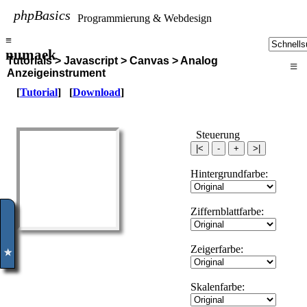
phpBasics
Programmierung & Webdesign
≡
numaek
Tutorials > Javascript > Canvas > Analog
≡
Anzeigeinstrument
[
Tutorial
] [
Download
]
Steuerung
Hintergrundfarbe:
Ziffernblattfarbe:
Zeigerfarbe:
✮
Skalenfarbe: