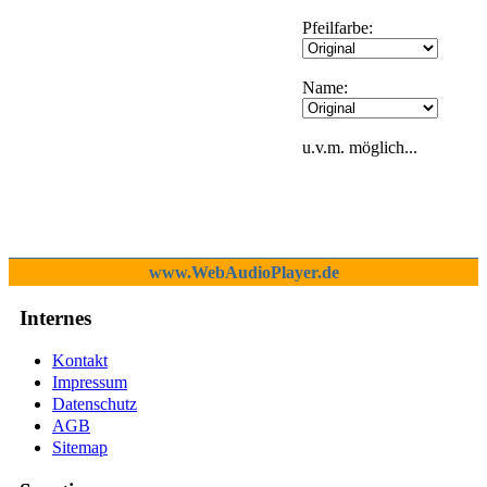
Pfeilfarbe:
Name:
u.v.m. möglich...
www.WebAudioPlayer.de
Internes
Kontakt
Impressum
Datenschutz
AGB
Sitemap