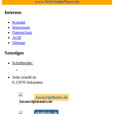
www.WebAudioPlayer.de
Internes
Kontakt
Impressum
Datenschutz
AGB
Sitemap
Sonstiges
Schriftgröße:
+
-
Seite erstellt in:
0.15970 Sekunden.
JavascriptBasics.de
phpBasics.de